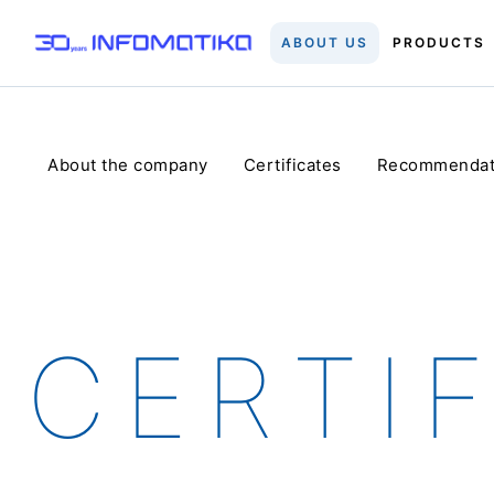
ABOUT US
PRODUCTS
About the company
Certificates
Recommendat
CERTI