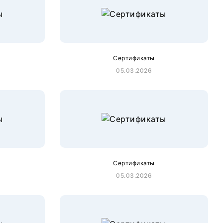
Сертификаты
05.03.2026
Сертификаты
05.03.2026