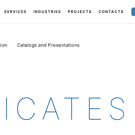
SERVICES
INDUSTRIES
PROJECTS
CONTACTS
ion
Catalogs and Presentations
FICATES