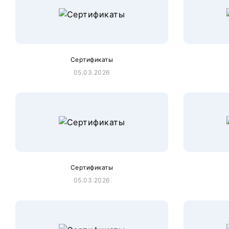
Сертификаты
05.03.2026
Сертификаты
05.03.2026