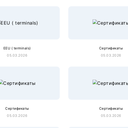
EEU ( terminals)
Сертификаты
05.03.2026
05.03.2026
Сертификаты
Сертификаты
05.03.2026
05.03.2026