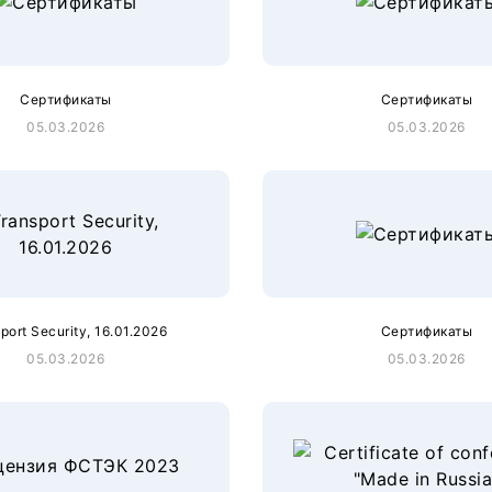
Сертификаты
Сертификаты
05.03.2026
05.03.2026
port Security, 16.01.2026
Сертификаты
05.03.2026
05.03.2026