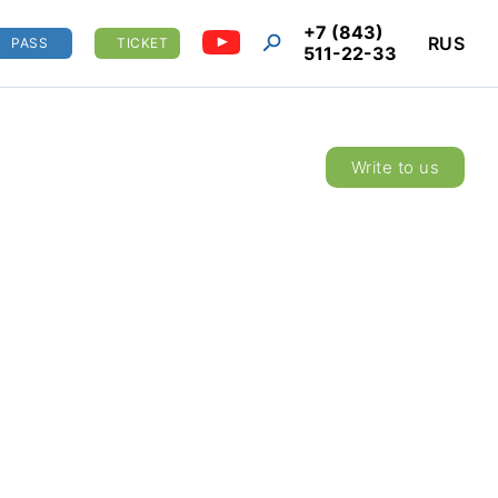
+7 (843)
RUS
PASS
TICKET
511-22-33
Write to us