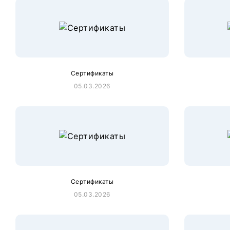
Сертификаты
05.03.2026
Сертификаты
05.03.2026