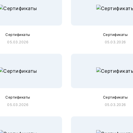
Сертификаты
Сертификаты
05.03.2026
05.03.2026
Сертификаты
Сертификаты
05.03.2026
05.03.2026