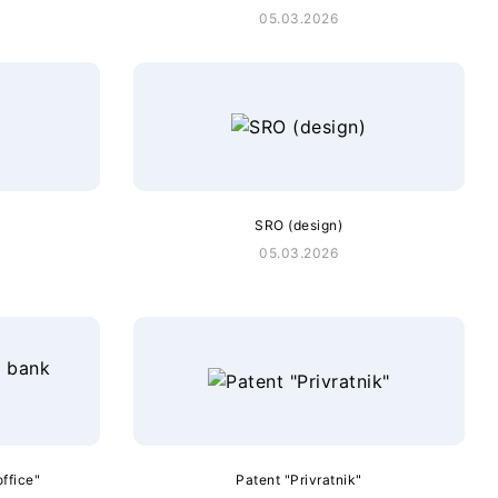
05.03.2026
SRO (design)
05.03.2026
office"
Patent "Privratnik"